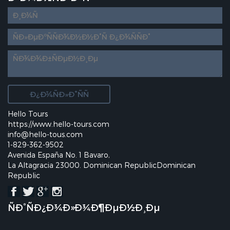
Diseño
web
personalizado
Hello Tours
https://www.hello-tours.com
info@hello-tous.com
1-829-362-9502
Avenida España No. 1 Bavaro,
La Altagracia 23000. Dominican RepublicDominican
Republic
ÑÐ°ÑÐ¿Ð¾Ð»Ð¾Ð¶ÐµÐ½Ð¸Ðµ