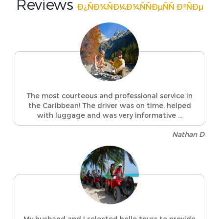
Reviews
Ð¿ÑÐ¾ÑÐ¼Ð¾ÑÑÐµÑÑ Ð²ÑÐµ
The most courteous and professional service in
the Caribbean! The driver was on time, helped
with luggage and was very informative ...
Nathan D
My husband and I selected hello tours to provide