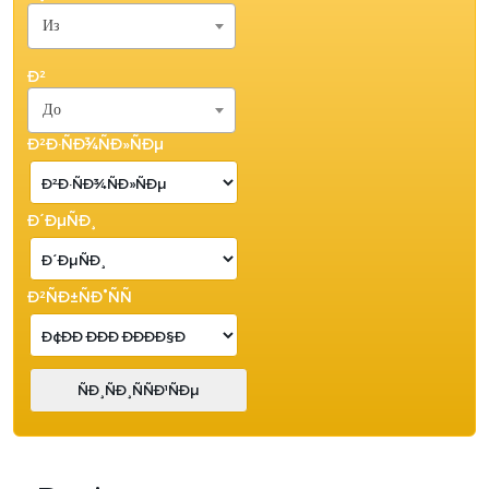
Из
Ð²
До
Ð²Ð·ÑÐ¾ÑÐ»ÑÐµ
Ð´ÐµÑÐ¸
Ð²ÑÐ±ÑÐ°ÑÑ