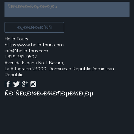
Hello Tours
https://www.hello-tours.com
info@hello-tous.com
1-829-362-9502
Avenida España No. 1 Bavaro,
La Altagracia 23000. Dominican RepublicDominican
Republic
ÑÐ°ÑÐ¿Ð¾Ð»Ð¾Ð¶ÐµÐ½Ð¸Ðµ