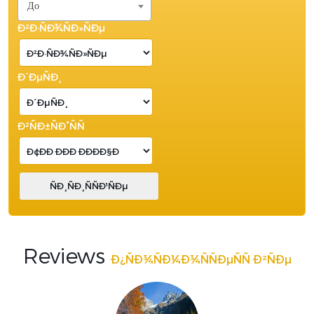
До
Ð²Ð·ÑÐ¾ÑÐ»ÑÐµ
Ð´ÐµÑÐ¸
Ð²ÑÐ±ÑÐ°ÑÑ
Reviews
Ð¿ÑÐ¾ÑÐ¼Ð¾ÑÑÐµÑÑ Ð²ÑÐµ